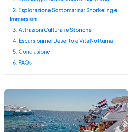
2. Esplorazione Sottomarina: Snorkeling e
Immersioni
3. Attrazioni Culturali e Storiche
4. Escursioni nel Deserto e Vita Notturna
5. Conclusione
6. FAQs