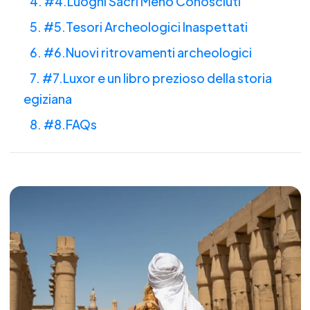
4. #4.Luoghi Sacri Meno Conosciuti
5. #5.Tesori Archeologici Inaspettati
6. #6.Nuovi ritrovamenti archeologici
7. #7.Luxor e un libro prezioso della storia
egiziana
8. #8.FAQs