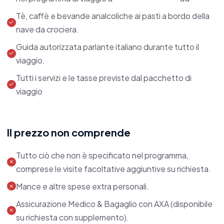
ristretto di ospiti, garantendo un servizio
personalizzato che vi farà sentire come moderni
Tè, caffè e bevande analcoliche ai pasti a bordo della
nave da crociera.
faraoni.
Guida autorizzata parlante italiano durante tutto il
Le cabine, arredate con eleganza, sono veri rifugi
viaggio.
di lusso, con ampie finestre che offrono viste
Tutti i servizi e le tasse previste dal pacchetto di
spettacolari sul Nilo.
viaggio
Ogni dettaglio è pensato per il vostro massimo
comfort, con un mix di design contemporaneo e
Il prezzo non comprende
tocchi di artigianato locale.
Tutto ciò che non è specificato nel programma,
Durante la navigazione, potrete rilassarvi sul
comprese le visite facoltative aggiuntive su richiesta.
ponte superiore, sorseggiando tè alla menta e
Mance e altre spese extra personali.
osservando la vita che scorre lungo le rive del
Assicurazione Medico & Bagaglio con AXA (disponibile
fiume.
su richiesta con supplemento).