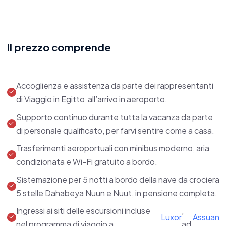
dove l'eleganza dell'antico Egitto incontra il
comfort moderno per regalarvi un viaggio
straordinario.
Il prezzo comprende
Scivolate dolcemente sulle acque sacre del Nilo,
immersi in un'atmosfera intima e raffinata.
Accoglienza e assistenza da parte dei rappresentanti
di Viaggio in Egitto all’arrivo in aeroporto.
Le nostre dahabeya, vere e proprie gemme
galleggianti, sono perfette per un'esperienza
Supporto continuo durante tutta la vacanza da parte
di personale qualificato, per farvi sentire come a casa.
esclusiva lontano dalle folle.
Trasferimenti aeroportuali con minibus moderno, aria
Con le loro vele bianche che si stagliano contro il
condizionata e Wi-Fi gratuito a bordo.
cielo egiziano, le Nuun e Nuut offrono
Sistemazione per 5 notti a bordo della nave da crociera
un'ospitalità unica.
5 stelle Dahabeya Nuun e Nuut, in pensione completa.
Ingressi ai siti delle escursioni incluse
,
Ogni imbarcazione accoglie solo un numero
Luxor
Assuan
nel programma di viaggio a
ad