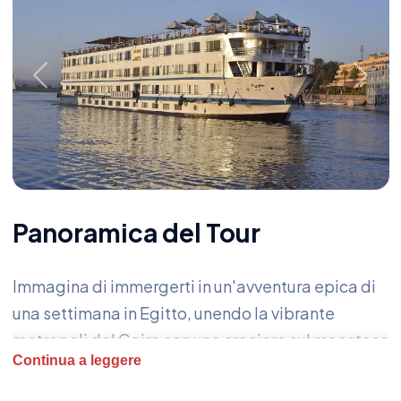
Previous
Next
Panoramica del Tour
Immagina di immergerti in un'avventura epica di
una settimana in Egitto, unendo la vibrante
metropoli del Cairo con una crociera sul maestoso
Continua a leggere
fiume Nilo. Esplora le antiche meraviglie delle
Piramidi di Giza e ammira la straordinaria