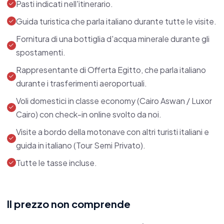
Personalizzare l'itinerario in base alle tue
Pasti indicati nell'itinerario.
esigenze individuali.
Guida turistica che parla italiano durante tutte le visite.
Aggiungere notti extra a Cairo, durante la
Fornitura di una bottiglia d'acqua minerale durante gli
crociera o presso località marine, a tua
spostamenti.
discrezione.
Rappresentante di Offerta Egitto, che parla italiano
durante i trasferimenti aeroportuali.
Creare un viaggio su misura, adattando il
programma alle tue esigenze,
Voli domestici in classe economy (Cairo Aswan / Luxor
Cairo) con check-in online svolto da noi.
indipendentemente dalla data di partenza. Ti
preghiamo di informare il tuo consulente se hai
Visite a bordo della motonave con altri turisti italiani e
guida in italiano (Tour Semi Privato).
altre date disponibili per la partenza.
Tutte le tasse incluse.
Durante i periodi di Ferragosto, Natale,
Capodanno e Pasqua, le visite al Cairo e il
tratto della crociera si svolgeranno in piccoli
Il prezzo non comprende
gruppi italiani con guide professionali di lingua