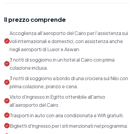
collezione del Museo Egizio, prima di lanciarti in
un'esperienza di shopping nel famoso bazar di
Il prezzo comprende
Khan El Khalili. Dopo il volo per Aswan, ti
imbarcherai in una crociera sul Nilo, navigando
Accoglienza all'aeroporto del Cairo per l'assistenza sui
voli internazionali e domestici, con assistenza anche
verso il cuore dell'Antico Egitto e partecipando a
negli aeroporti di Luxor e Aswan.
emozionanti escursioni ad Aswan, Abu Simbel,
3 notti di soggiorno in un hotel al Cairo con prima
Kom Ombo e Edfu.
colazione inclusa.
3 notti di soggiorno a bordo di una crociera sul Nilo con
prima colazione, pranzo e cena.
Nota Bene:
Visto d'ingresso in Egitto ottenibile all'arrivo
all'aeroporto del Cairo.
Scegliere il Mar Rosso come destinazione
Trasporti in auto con aria condizionata e Wifi gratuiti.
aggiuntiva, con opzioni a Marsa Alam,
Hurghada o Sharm El Sheikh.
Biglietti d'ingresso per i siti menzionati nel programma.