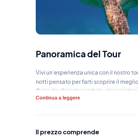
Panoramica del Tour
Vivi un’esperienza unica con il nostro to
notti pensato per farti scoprire il meglio
Cairo
, la vibrante capitale, dove visite
Continua a leggere
l’enigmatica Sfinge e il famoso
Grande 
Egitto.
Dopo aver esplorato le meraviglie del C
Il prezzo comprende
cielo aperto del mondo. Qui ti immergerai