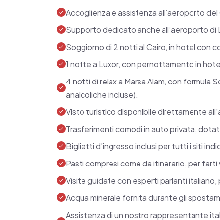
magnifico Tempio della regina Hatsheps
Accoglienza e assistenza all’aeroporto del Cai
Karnak e Luxor.
Supporto dedicato anche all’aeroporto di L
Una volta conclusa la parte culturale, il
Soggiorno di 2 notti al Cairo, in hotel con co
di Marsa Alam, dove ti aspettano quattro 
1 notte a Luxor, con pernottamento in hot
Inclusive.
4 notti di relax a Marsa Alam, con formula So
analcoliche incluse).
Potrai scegliere se rilassarti sulla spiag
Visto turistico disponibile direttamente all’
Rosso o partecipare a escursioni facolt
Trasferimenti comodi in auto privata, dotata
Il pacchetto comprende assistenza aeropo
Biglietti d’ingresso inclusi per tutti i siti in
trasferimenti privati con auto climatizzata
Pasti compresi come da itinerario, per farti 
guide professioniste parlanti italiano e 
Visite guidate con esperti parlanti italiano,
qualità.
Acqua minerale fornita durante gli spostame
Le tasse sono già incluse, così come l’ac
Assistenza di un nostro rappresentante itali