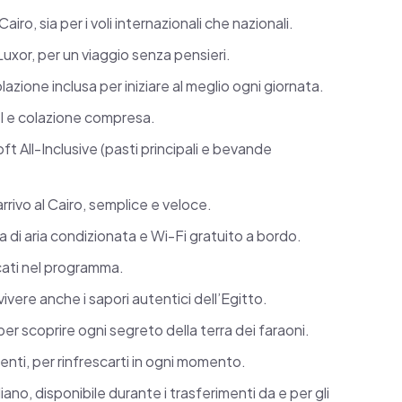
ut, senza dimenticare i maestosi Templi di
ro, sia per i voli internazionali che nazionali.
uxor, per un viaggio senza pensieri.
 viaggio prosegue verso le acque cristalline
lazione inclusa per iniziare al meglio ogni giornata.
giorni di relax in un resort Soft All
el e colazione compresa.
ft All-Inclusive (pasti principali e bevande
gia, esplorare i colorati fondali del Mar
arrivo al Cairo, semplice e veloce.
ative come snorkeling e safari nel deserto.
 di aria condizionata e Wi-Fi gratuito a bordo.
rtuale in tutte le tappe, voli interni,
dicati nel programma.
 e Wi-Fi, ingressi ai principali siti storici,
vivere anche i sapori autentici dell’Egitto.
sistemazione in hotel e resort di alta
 per scoprire ogni segreto della terra dei faraoni.
nti, per rinfrescarti in ogni momento.
qua minerale durante i trasferimenti e il
ano, disponibile durante i trasferimenti da e per gli