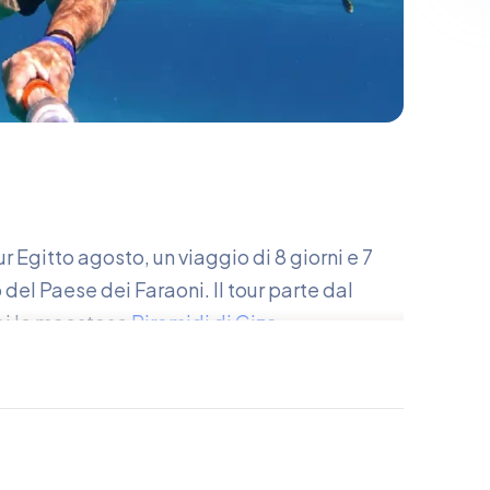
ur Egitto agosto, un viaggio di 8 giorni e 7
 del Paese dei Faraoni. Il tour parte dal
rai le maestose
Piramidi di Giza
,
Museo Egizio
, custode dei tesori dell’antico
airo, volerai a
Luxor
, il più grande museo a
 nella storia visitando la Valle dei Re e il