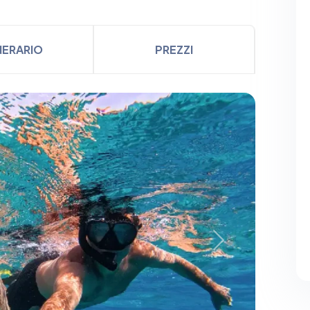
INERARIO
PREZZI
Next