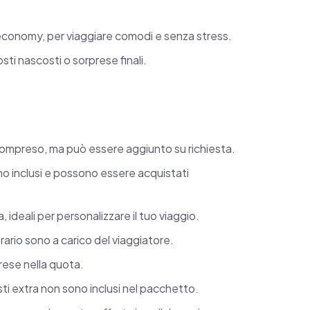
le. Alcune spese, come le bevande ai pasti,
glio, sono escluse e disponibili su
 economy, per viaggiare comodi e senza stress.
ti nascosti o sorprese finali.
rai la possibilità di vivere un perfetto
 in uno dei mesi più vibranti per visitare
naturali.
 è compreso, ma può essere aggiunto su richiesta.
ni che resteranno per sempre nei tuoi
sono inclusi e possono essere acquistati
, ideali per personalizzare il tuo viaggio.
rario sono a carico del viaggiatore.
ese nella quota.
ti extra non sono inclusi nel pacchetto.