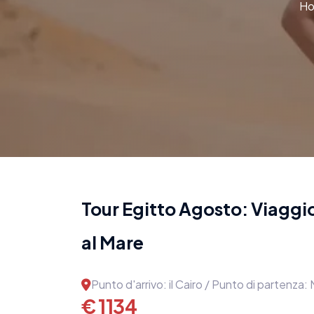
H
Tour Egitto Agosto: Viaggio 
al Mare
Punto d'arrivo: il Cairo / Punto di partenza:
€ 1134