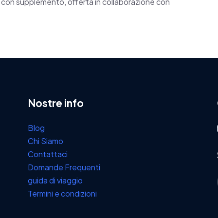
 con supplemento, offerta in collaborazione con
Nostre info
Blog
Chi Siamo
Contattaci
Domande Frequenti
guida di viaggio
Termini e condizioni