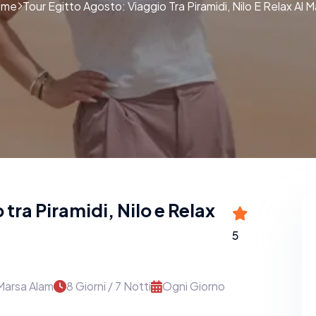
ome
Tour Egitto Agosto: Viaggio Tra Piramidi, Nilo E Relax Al 
tra Piramidi, Nilo e Relax
5
 Marsa Alam
8 Giorni / 7 Notti
Ogni Giorno