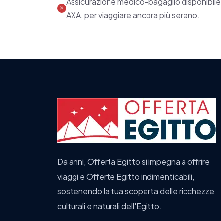
Assicurazione medico-bagaglio disponibile
AXA, per viaggiare ancora più sereno.
Da anni, Offerta Egitto si impegna a offrire
viaggi e Offerte Egitto indimenticabili,
sostenendo la tua scoperta delle ricchezze
culturali e naturali dell'Egitto.