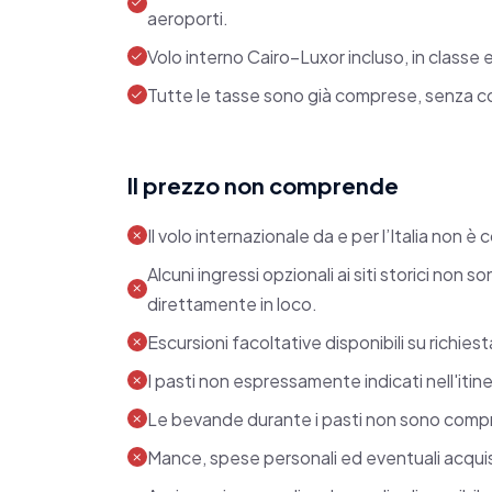
supporto costante del nostro staff loca
aeroporti.
le mance e l’assicurazione medico-baga
Volo interno Cairo–Luxor incluso, in classe
richiesta.
Tutte le tasse sono già comprese, senza cos
Scegliendo questo tour Egitto agosto, av
equilibrio tra cultura, avventura e relax,
Il prezzo non comprende
questa terra ricca di storia e meraviglie 
Il volo internazionale da e per l’Italia non
Prenota ora e preparati a vivere emozio
Alcuni ingressi opzionali ai siti storici non 
ricordi!
direttamente in loco.
Escursioni facoltative disponibili su richiesta
I pasti non espressamente indicati nell'itine
Le bevande durante i pasti non sono compr
Mance, spese personali ed eventuali acquis